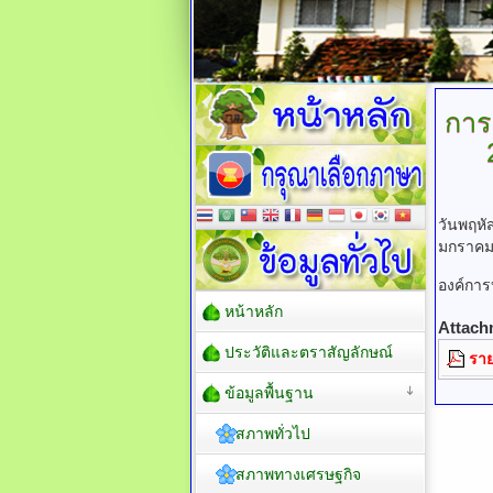
การ
วันพฤหั
มกราคม
องค์กา
หน้าหลัก
Attach
ประวัติและตราสัญลักษณ์
รา
ข้อมูลพื้นฐาน
สภาพทั่วไป
สภาพทางเศรษฐกิจ