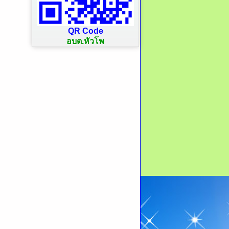
QR Code
อบต.หัวโพ