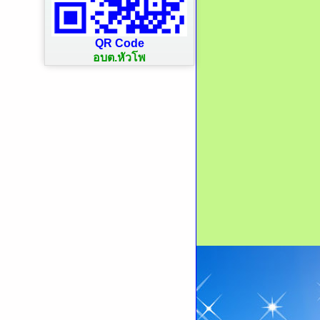
QR Code
อบต.หัวโพ