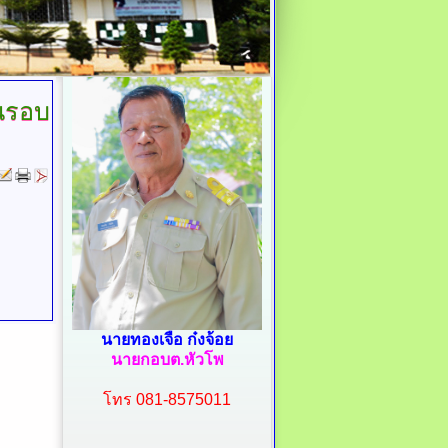
นรอบ
นายทองเจือ ก๋งจ้อย
นายกอบต.หัวโพ
โทร 081-8575011