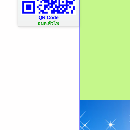
QR Code
อบต.หัวโพ