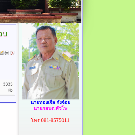
อบ
3333
Kb
นายทองเจือ ก๋งจ้อย
นายกอบต.หัวโพ
โทร 081-8575011