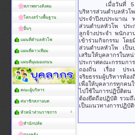
เมื่อวันที่ 5 กุม
สภาพทางสังคม
บริหารส่วนตำบลหัว
โครงสร้างพื้นฐาน
ประจำปีงบประมาณ พ
ส่วนตำบลหัวโพ ประ
อื่นๆ
ลูกจ้างประจำ พนักงา
แผนที่ตำบลหัวโพ
เข้าร่วมกิจกรรม โดย
ส่วนตำบลหัวโพ เป็นปร
แผนที่ดาวเทียม
เสริมให้บุคลากรในหน
ประกาศคณะกรรมการม
แผนที่มุมมองถนน
ถองถิ่น เรื่อง ประ
จริยธรรมผู้บริหารท้อ
เพื่อให้บุคลากรทุกค
คณะผู้บริหาร
ไปใช้ในการปฏิบัีติตน
ต้องยึดถือปฏิบัติ รวม
สมาชิกสภาอบต
เป็นแนวทางการปฏิบั
หัวหน้าส่วนราชการ
สำนักปลัด
กองคลัง