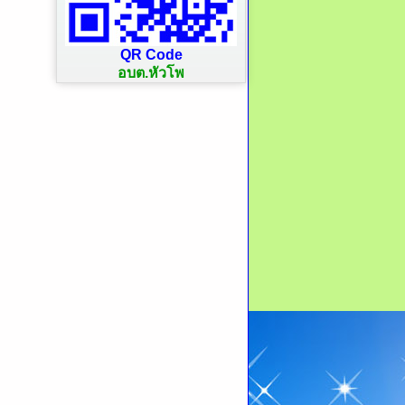
QR Code
อบต.หัวโพ