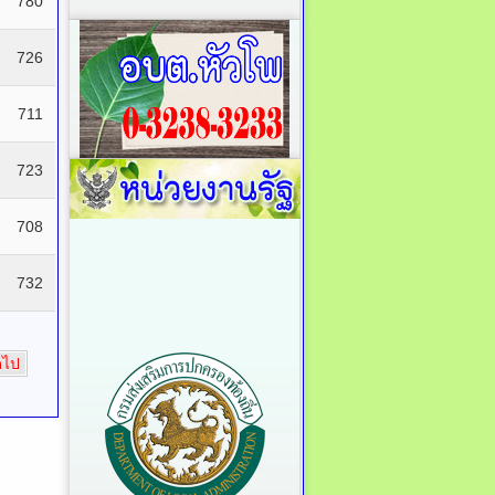
780
726
711
723
708
732
ดไป