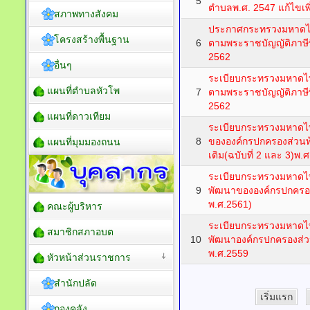
5
ตำบลพ.ศ. 2547 แก้ไขเพิ
สภาพทางสังคม
ประกาศกระทรวงมหาดไท
โครงสร้างพื้นฐาน
6
ตามพระราชบัญญัติภาษีที
2562
อื่นๆ
ระเบียบกระทรวงมหาดไท
แผนที่ตำบลหัวโพ
7
ตามพระราชบัญญัติภาษีที
2562
แผนที่ดาวเทียม
ระเบียบกระทรวงมหาดไท
8
ขององค์กรปกครองส่วนท้อ
แผนที่มุมมองถนน
เติม(ฉบับที่ 2 และ 3)พ.
ระเบียบกระทรวงมหาดไ
9
พัฒนาขององค์กรปกครองส่
พ.ศ.2561)
คณะผู้บริหาร
ระเบียบกระทรวงมหาดไ
สมาชิกสภาอบต
10
พัฒนาองค์กรปกครองส่วนท้
พ.ศ.2559
หัวหน้าส่วนราชการ
สำนักปลัด
เริ่มแรก
กองคลัง